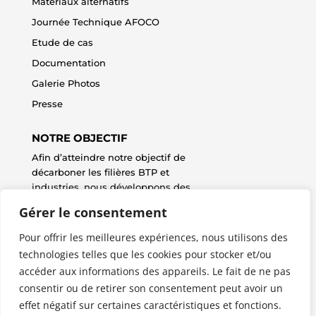
Matériaux alternatifs
Journée Technique AFOCO
Etude de cas
Documentation
Galerie Photos
Presse
NOTRE OBJECTIF
Afin d’atteindre notre objectif de
décarboner les filières BTP et
industries, nous développons des
technologies innovantes, des
Gérer le consentement
collaborations stratégiques et des
solutions durables.
Pour offrir les meilleures expériences, nous utilisons des
▸
Téléchargez notre plaquette
technologies telles que les cookies pour stocker et/ou
accéder aux informations des appareils. Le fait de ne pas
Nous contacter
consentir ou de retirer son consentement peut avoir un
effet négatif sur certaines caractéristiques et fonctions.