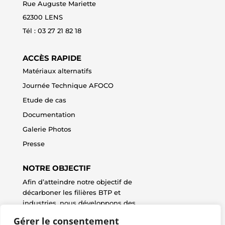
Rue Auguste Mariette
62300 LENS
Tél : 0
3 27 21 82 18
ACCÈS RAPIDE
Matériaux alternatifs
Journée Technique AFOCO
Etude de cas
Documentation
Galerie Photos
Presse
NOTRE OBJECTIF
Afin d’atteindre notre objectif de
décarboner les filières BTP et
industries, nous développons des
technologies innovantes, des
Gérer le consentement
collaborations stratégiques et des